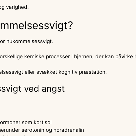
og varighed.
ommelsessvigt?
for hukommelsessvigt.
orskellige kemiske processer i hjernen, der kan påvirk
lsessvigt eller svækket kognitiv præstation.
svigt ved angst
ormoner som kortisol
 herunder serotonin og noradrenalin