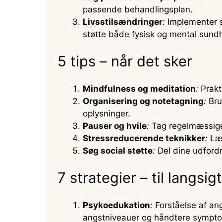
passende behandlingsplan.
Livsstilsændringer
:
Implementer su
støtte både fysisk og mental sund
5 tips – når det sker
Mindfulness og meditation
:
Prakt
Organisering og notetagning
:
Bru
oplysninger.
Pauser og hvile
:
Tag regelmæssige p
Stressreducerende teknikker
:
Lær
Søg social støtte
:
Del dine udfordr
7 strategier – til langsi
Psykoedukation
:
Forståelse af a
angstniveauer og håndtere sympto