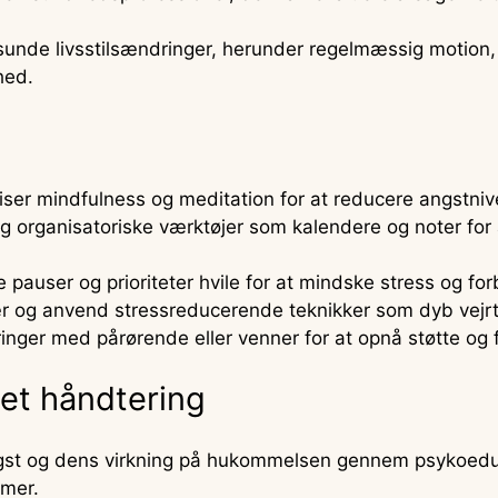
nde livsstilsændringer, herunder regelmæssig motion, s
hed.
iser mindfulness og meditation for at reducere angstni
g organisatoriske værktøjer som kalendere og noter for 
auser og prioriteter hvile for at mindske stress og for
 og anvend stressreducerende teknikker som dyb vejrt
inger med pårørende eller venner for at opnå støtte og 
gtet håndtering
ngst og dens virkning på hukommelsen gennem psykoedu
mer.