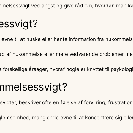
ommelsessvigt ved angst og give råd om, hvordan man k
ssvigt?
 evne til at huske eller hente information fra hukommels
tab af hukommelse eller mere vedvarende problemer med
rskellige årsager, hvoraf nogle er knyttet til psykolog
mmelsessvigt?
gter, beskriver ofte en følelse af forvirring, frustratio
glemsomhed, manglende evne til at koncentrere sig elle