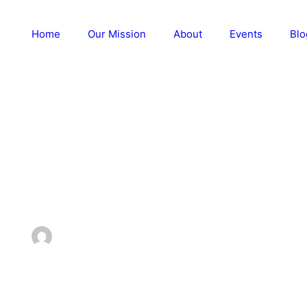
Home
Our Mission
About
Events
Blo
kommelsessvigt tes
Flemming Bust
december 14, 2023