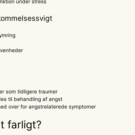
unktion under stress
ukommelsessvigt
kymring
ivenheder
er som tidligere traumer
es til behandling af angst
rhed over for angstrelaterede symptomer
 farligt?