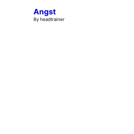
Hop
Angst
til
indhold
By headtrainer
Hu